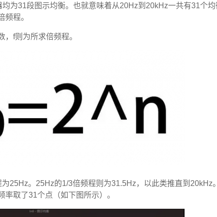
为31段图示均衡。也就意味着从20Hz到20kHz一共有31个
倍频程。
数，f则为所求倍频程。
为25Hz。25Hz的1/3倍频程则为31.5Hz，以此类推直到20kH
频率取了31个点（如下图所示）。