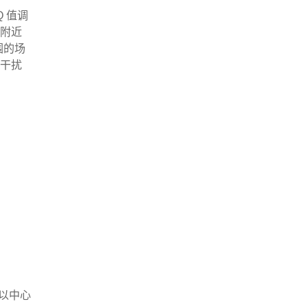
 值调
率附近
围的场
不干扰
以中心