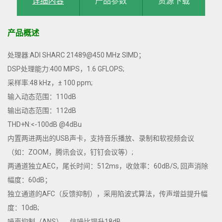
详细内容
产品参数
资源下载
产品概述
处理器:ADI SHARC 21489@450 MHz SIMD；
DSP处理能力:400 MIPS，1.6 GFLOPS;
采样率:48 kHz，± 100 ppm;
输入动态范围：110dB
输出动态范围：112dB
THD+N:<-100dB @4dBu
内置两进两出的USB声卡，支持音乐播放、录制和软视频会议
（如：ZOOM，腾讯会议，钉钉会议等）;
两通道独立AEC，尾长时间：512ms，收敛率：60dB/S, 回声消除
幅度：60dB；
独立通道的AFC（反馈抑制），采用陷波式算法，传声增益提升幅
度：10dB;
噪声抑制（ANS），信噪比提升18dB