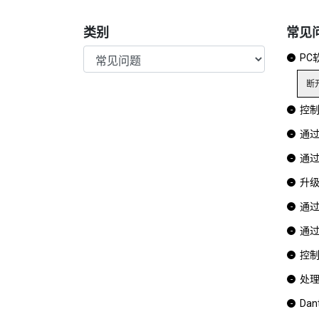
类别
常见
P
断
控制
通
通过
升
通
通
控
处理
Dan