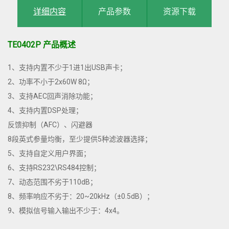
详细内容
产品参数
资源下载
TE0402P 产品概述
1、支持内置不少于1进1出USB声卡；
2、功率不小于2x60W 8Ω；
3、支持AEC回声消除功能；
4、支持内置DSP处理；
反馈抑制（AFC）、闪避器
8段英式参量均衡，至少提供5种滤波器选择；
5、支持自定义用户界面；
6、支持RS232\RS484控制；
7、动态范围不劣于110dB；
8、频率响应不劣于：20~20kHz（±0.5dB）；
9、模拟信号输入输出不少于：4x4。